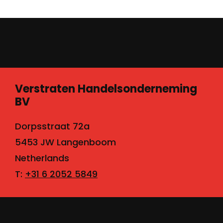
Verstraten Handelsonderneming
BV
Dorpsstraat 72a
5453 JW Langenboom
Netherlands
T:
+31 6 2052 5849