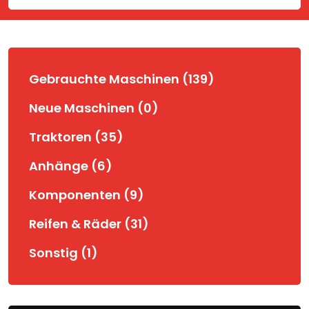
Gebrauchte Maschinen (139)
Neue Maschinen (0)
Traktoren (35)
Anhänge (6)
Komponenten (9)
Reifen & Räder (31)
Sonstig (1)