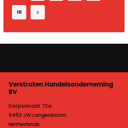
10
Verstraten Handelsonderneming
BV
Dorpsstraat 72a
5453 JW Langenboom
Netherlands