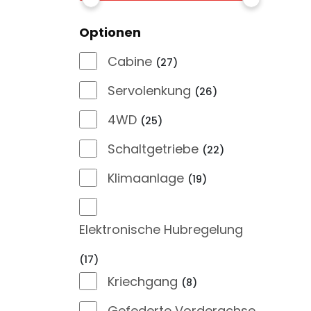
Optionen
Cabine
27
Servolenkung
26
4WD
25
Schaltgetriebe
22
Klimaanlage
19
Elektronische Hubregelung
17
Kriechgang
8
Gefederte Vorderachse